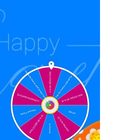
Crazy Plaisir
Meilleure chance pour la prochaine fois !
06.52.52.43.44
5 % DE RÉDUCTION
Pas de chance aujourd'hui
Formulaire d'abonnement
LIVRAISON GRATUITE
10 % DE RÉDUCTION
Tourner pour gagner
Presque Proche
Désolé
20 % DE RÉDUCTION
15 % de réduction
Si Proche