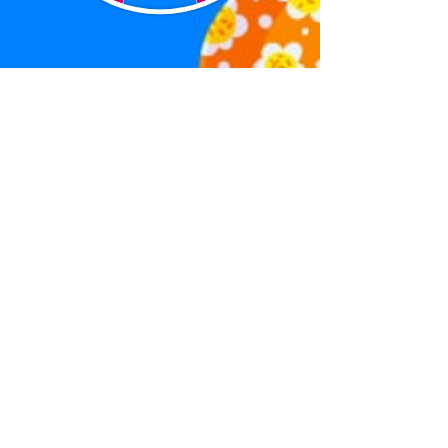
Pour quelle raison souhaitez-vous être
abonné ?
Recevoir la Newsletter (Nouveauté,
Promotions, ...)
Obtenir plus de renseignement sur
un article
Être appeler pour avoir des
informations sur les Crazy Party
Avoir des informations pour être
Ambassadeur / Ambassadrice
J’accepte les termes et conditions
Envoyer