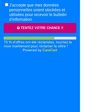
J'accepte que mes données
personnelles soient stockées et
utilisées pour recevoir le bulletin
d'information
TENTEZ VOTRE CHANCE !!
Espace Ambassadeur / Ambassadrice
70 % d'offres ont été réclamées, tournez la
roue maintenant pour réclamer la vôtre !
Powered by
CareCart
Programmer
votre service
Consultez nos disponibilités et
réservez la date et l'heure qui vous
conviennent.