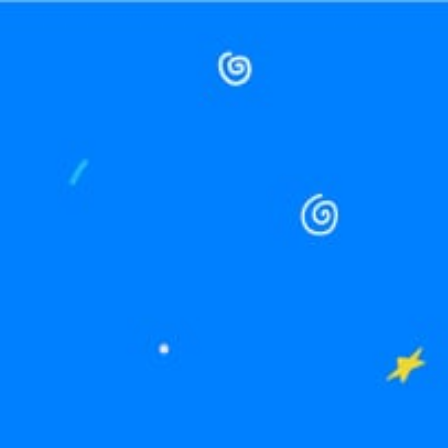
Crazy Lingerie
Prestige Candle
Crazy Plaisir
Prénom