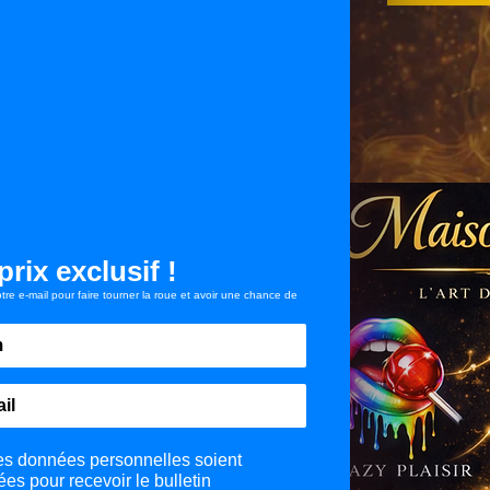
auté
l
ur un article
i
g
s Individuel
a
ormation sur les Crazy Party
t
 des informations pour être
o
i
r
e
ous un
age
rix exclusif !
tre e-mail pour faire tourner la roue et avoir une chance de
rt
izier
rdenne, France
s :
10h00 à 20h00
es données personnelles soient
ées pour recevoir le bulletin
0 à 20h00