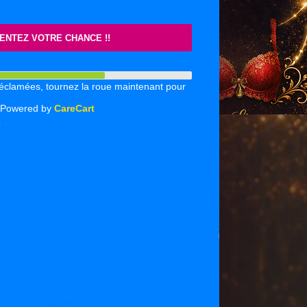
isir.com
ENTEZ VOTRE CHANCE !!
44
réclamées, tournez la roue maintenant pour
Powered by
CareCart