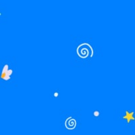
E-mail
Code postal/ZIP
Région/État/Province
Pour quelle raison souhaitez vous nous c