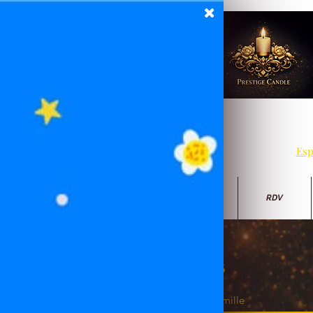
Esp
Perfect Piercing
Nos Party
RDV
Contactez-nous
Nom de famille