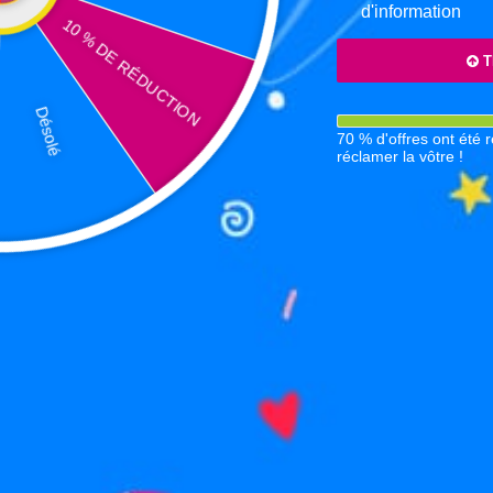
d'information
10 % DE RÉDUCTION
contact@crazypla
T
06525243
Désolé
70 % d'offres ont été 
réclamer la vôtre !